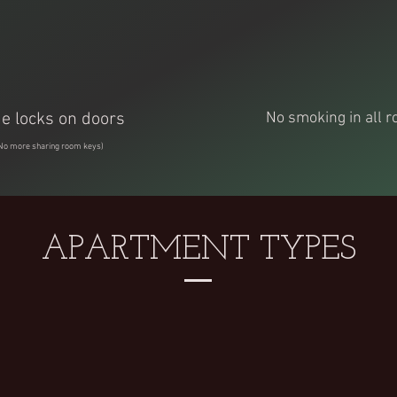
e locks on doors
No smoking in all 
No more sharing room keys)
APARTMENT TYPES