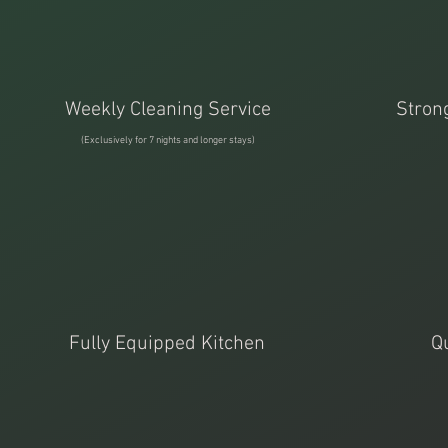
Weekly Cleaning Service
Strong
(Exclusively for 7 nights and longer stays)
Fully Equipped Kitchen
Qu