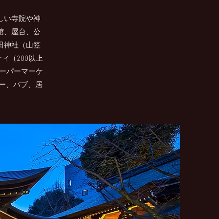
しい寺院や神
館、屋台、公
田神社（山笠
ィ（200以上
スーパーマーケ
ー、パブ、居