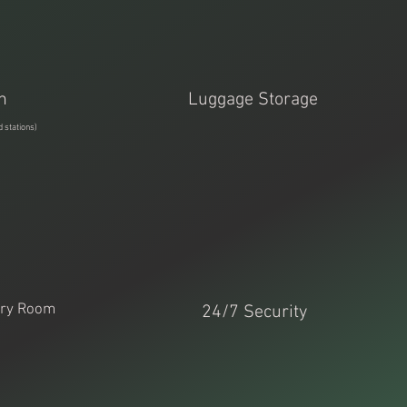
n
Luggage Storage
 stations)
ery Room
24/7 Security