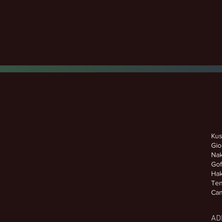
Ku
Gi
Na
Go
Ha
Te
C
AD