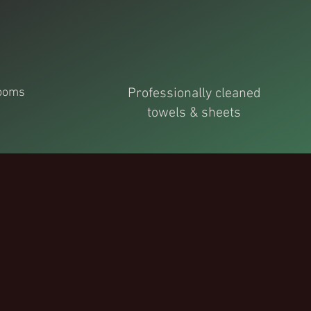
rooms
Professionally cleaned
towels & sheets