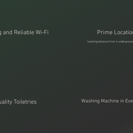
 and Reliable Wi-Fi
Prime Locatio
(walking distance from 4 underground
Washing Machine in Ev
ality Toiletries